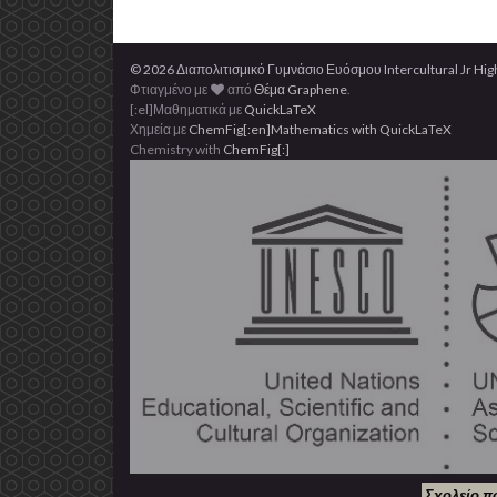
© 2026 Διαπολιτισμικό Γυμνάσιο Ευόσμου Intercultural Jr Hig
Φτιαγμένο με
από
Θέμα Graphene
.
[:el]Μαθηματικά με
QuickLaTeX
Χημεία με
ChemFig
[:en]Mathematics with
QuickLaTeX
Chemistry with
ChemFig
[:]
Σχολείο π