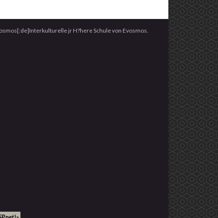
vosmos[:de]Interkulturelle jr H?here Schule von Evosmos.
Pnet)»