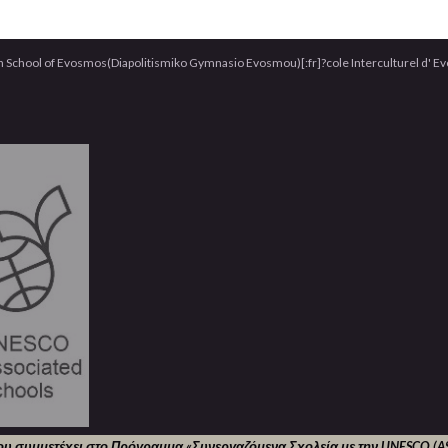
h School of Evosmos(Diapolitismiko Gymnasio Evosmou)[:fr]?cole Interculturel d' E
ου συμμετέχει στο Πρόγραμμα «Συνεργαζόμενα Σχολεία με την UNESCO (AS